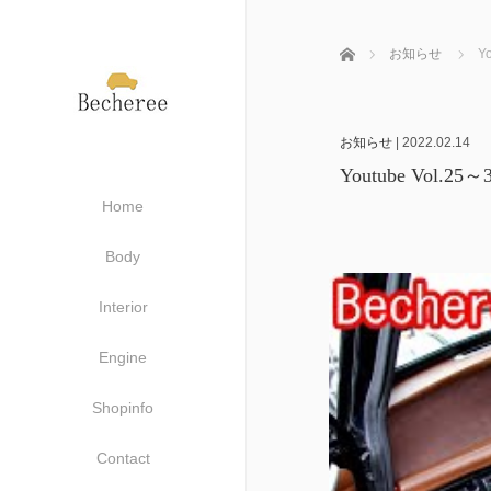
ホーム
お知らせ
Y
お知らせ
|
2022.02.14
Youtube Vol.
Home
Body
Interior
Engine
Shopinfo
Contact